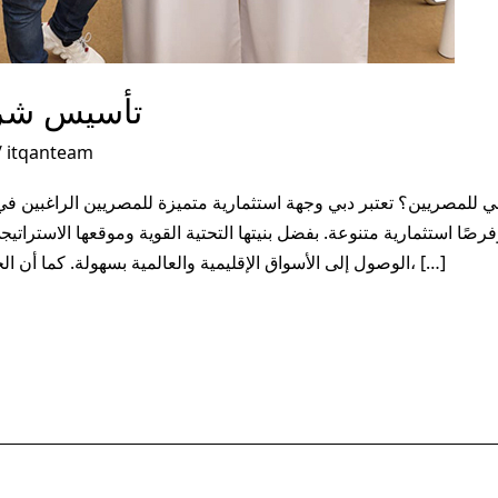
تأسيس شرك
/
itqanteam
لمصريين؟ تعتبر دبي وجهة استثمارية متميزة للمصريين الراغبين في
صًا استثمارية متنوعة. بفضل بنيتها التحتية القوية وموقعها الاستراتي
الوصول إلى الأسواق الإقليمية والعالمية بسهولة. كما أن الحكومة توفر العديد من الحوافز والتسهيلات، […]