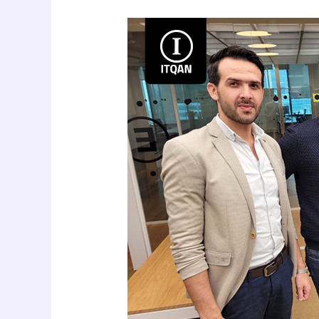
تأسيس
شركة
في
دبي
للمصريين