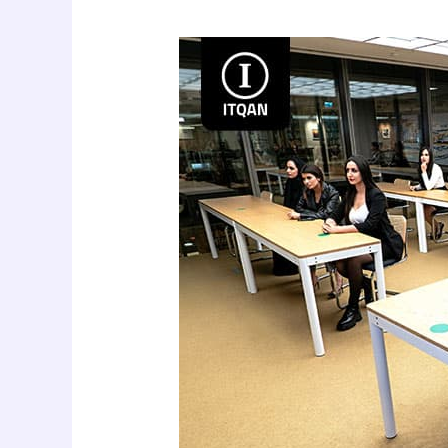
مميزات
تأسيس
شركة
في
دبي
للسعوديين