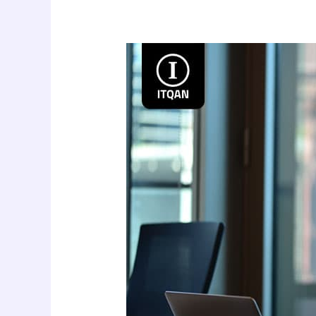
نموذج
عقد
تأسيس
شركة
في
دبي