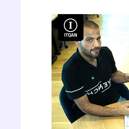
خطوات
تأسيس
شركة
في
دبي
للاجانب
بدون
كفيل