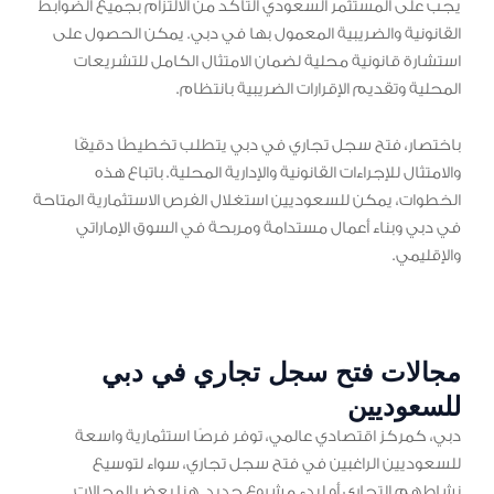
يجب على المستثمر السعودي التأكد من الالتزام بجميع الضوابط
القانونية والضريبية المعمول بها في دبي. يمكن الحصول على
استشارة قانونية محلية لضمان الامتثال الكامل للتشريعات
المحلية وتقديم الإقرارات الضريبية بانتظام.
باختصار، فتح سجل تجاري في دبي يتطلب تخطيطًا دقيقًا
والامتثال للإجراءات القانونية والإدارية المحلية. باتباع هذه
الخطوات، يمكن للسعوديين استغلال الفرص الاستثمارية المتاحة
في دبي وبناء أعمال مستدامة ومربحة في السوق الإماراتي
والإقليمي.
مجالات فتح سجل تجاري في دبي
للسعوديين
دبي، كمركز اقتصادي عالمي، توفر فرصًا استثمارية واسعة
للسعوديين الراغبين في فتح سجل تجاري، سواء لتوسيع
نشاطهم التجاري أو لبدء مشروع جديد. هنا بعض المجالات