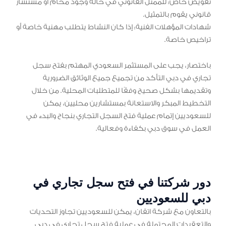
تفويض خاص: للممثل القانوني في حالة وجود محام أو مستشار
قانوني يقوم بالتمثيل.
شهادات المؤهلات الفنية: إذا كان النشاط يتطلب مهنية خاصة أو
تراخيص خاصة.
باختصار، يجب على المستثمر السعودي المهتم بفتح سجل
تجاري في دبي التأكد من تجميع جميع الوثائق الضرورية
وتقديمها بشكل صحيح وفقًا للمتطلبات المحلية. من خلال
التخطيط المبكر والاستعانة بمستشارين محليين، يمكن
للسعوديين إتمام عملية فتح السجل التجاري بنجاح والبدء في
العمل في سوق دبي بكفاءة وفعالية.
دور شركتنا في فتح سجل تجاري في
دبي للسعوديين
بالتعاون مع شركة اتقان، يمكن للسعوديين تجاوز التحديات
والتعقيدات المحتملة في عملية فتح سجل تجاري في دبي