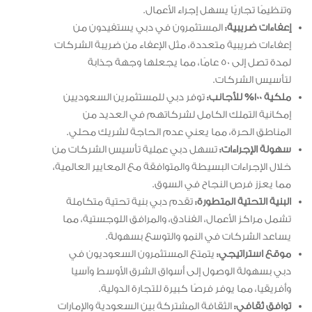
وتنظيمًا تجاريًا يسهل إجراء الأعمال.
إعفاءات ضريبية:
المستثمرون في دبي يستفيدون من
إعفاءات ضريبية متعددة، مثل الإعفاء من ضريبة الشركات
لمدة تصل إلى 50 عامًا، مما يجعلها وجهة جذابة
لتأسيس الشركات.
ملكية 100% للأجانب:
توفر دبي للمستثمرين السعوديين
إمكانية التملك الكامل لشركاتهم في العديد من
المناطق الحرة، مما يعني عدم الحاجة لشريك محلي.
سهولة الإجراءات:
تسهل دبي عملية تأسيس الشركات من
خلال الإجراءات البسيطة والمتوافقة مع المعايير العالمية،
مما يعزز فرص النجاح في السوق.
البنية التحتية المتطورة:
تقدم دبي بنية تحتية متكاملة
تشمل مراكز الأعمال، الفنادق، والمرافق اللوجستية، مما
يساعد الشركات في النمو والتوسع بسهولة.
موقع استراتيجي:
يتمتع المستثمرون السعوديون في
دبي بسهولة الوصول إلى أسواق الشرق الأوسط وآسيا
وأفريقيا، مما يوفر فرصًا كبيرة للتجارة الدولية.
توافق ثقافي:
الثقافة المشتركة بين السعودية والإمارات