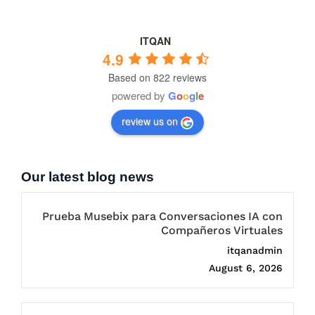
ITQAN
4.9
Based on 822 reviews
powered by
G
o
o
g
l
e
review us on
Our latest blog news
Prueba Musebix para Conversaciones IA con
Compañeros Virtuales
itqanadmin
August 6, 2026