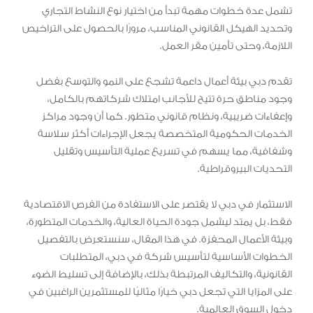
تشمل عدة خطوات مهمة تبدأ من اختيار نوع النشاط التجاري
وتحديد الهيكل القانوني المناسب، مرورًا بالحصول على التراخيص
اللازمة، وحتى تأمين مقر العمل.
تقدم دبي بيئة أعمال داعمة تشجع على النمو والتوسع بفضل
وجود مناطق حرة تتيح للأجانب امتلاك شركاتهم بالكامل،
وإعفاءات ضريبية، ونظام قانوني متطور. كما أن وجود مراكز
الخدمات الحكومية المتخصصة يجعل الإجراءات أكثر سلاسة
وشفافية، مما يسهم في تسريع عملية التأسيس وتقليل
التحديات البيروقراطية.
الاستثمار في دبي لا يقتصر على الاستفادة من الفرص الاقتصادية
فقط، بل يمتد ليشمل جودة الحياة العالية، والخدمات المتطورة،
وبيئة الأعمال المحفزة. في هذا المقال، سنستعرض بالتفصيل
الخطوات الأساسية لتأسيس شركة في دبي، المتطلبات
القانونية، والتكاليف المرتبطة بذلك، بالإضافة إلى تسليط الضوء
على المزايا التي تجعل دبي خيارًا مثاليًا للمستثمرين الراغبين في
دخول السوق العالمية.