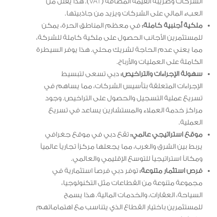
الشركات وضريبة القيمة المضافة (VAT). هذا يقلل من
العبء المالي على الشركات ويزيد من جاذبيتها.
ملكية أجنبية كاملة:
في معظم المناطق الحرة، يمكن
للمستثمرين الأجانب الحصول على ملكية كاملة للشركة،
مما يعني عدم الحاجة لشريك محلي. هذا يوفر السيطرة
الكاملة على العمليات والأرباح.
سهولة الإجراءات والتراخيص:
دبي تسعى لتبسيط
الإجراءات المتعلقة بتأسيس الشركات، مما يساهم في
تسريع عملية التسجيل والحصول على التراخيص. وجود
مراكز خدمة العملاء والمستشارين يساعد في تسريع
العملية.
موقع استراتيجي عالمي:
تقع دبي في موقع جغرافي
يربط بين الشرق والغرب، مما يجعلها مركزاً تجارياً عالمياً
ومكاناً استراتيجياً للتوسع الإقليمي والعالمي.
فرص استثمار متنوعة:
توفر دبي فرصاً استثمارية في
مجموعة متنوعة من القطاعات مثل التكنولوجيا،
السياحة، العقارات، والخدمات المالية. هذا يسمح
للمستثمرين باختيار القطاع الذي يتناسب مع اهتماماتهم