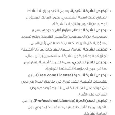
ترخيص الشركة الفردية:
يسمح للفرد بمزاولة النشاط
التجاري تحت اسمه الشخصي. يكون المالك المسؤول
الوحيد عن الديون والتزامات الشركة.
ترخيص الشركة ذات المسؤولية المحدودة:
يسمح
لمجموعة من المساهمين بتأسيس الشركة ويتم تحديد
مسؤولية كل شريك بحسب حصته في رأس المال.
ترخيص الشركة العامة:
يسمح للشركات بمزاولة أنشطة
تجارية متنوعة ويكون الشركاء مساهمين برأس المال.
ترخيص الفرع الخارجي:
يسمح لشركة أجنبية بفتح فرع
لها في دبي لممارسة أنشطتها التجارية.
ترخيص الشركة الحرة (Free Zone License):
يتيح
للشركات الأجنبية إنشاء فروع في مناطق الحرة في دبي
مع فوائد مثل التملك الكامل للشركة وعدم فرض
الضرائب على الأرباح.
ترخيص المهن الحرة (Professional License):
يسمح
للأفراد بمزاولة أنشطتهم المهنية بشكل فردي دون
الحاجة لشركاء.