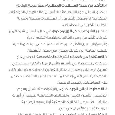
5.
التأكد من صحة المستندات المطلوبة:
جهّز جميع الوثائق
المطلوبة، مثل جواز السفر، عقد التأسيس، عقد الإيجار، الموافقات
الحكومية إن وجدت. تأكد من أن المستندات محدثة وسارية
لتجنب التأخير في المعاملات.
6.
اختيار الشركاء بحكمة (إن وجدوا):
في حال تأسيس شركة مع
شركاء، تأكد من وجود اتفاقيات واضحة تنظم الأدوار
والمسؤوليات بين الأطراف. يمكنك الاعتماد على المناطق الحرة
لتجنب الحاجة إلى شريك محلي في بعض الأنشطة.
7.
الاستفادة من خدمات الشركات المتخصصة:
التعامل مع
شركات متخصصة في تأسيس الأعمال مثل “أتقان” يساعد في
تسريع الإجراءات وضمان الامتثال للقوانين المحلية. هذه الشركات
تقدم دعمًا شاملاً في إعداد المستندات، اختيار النشاط، الحصول
على الموافقات، وتجديد الرخصة.
8.
التخطيط المالي الجيد:
ضع ميزانية واضحة تشمل رسوم
الترخيص، التأمين، الإيجار، والتكاليف التشغيلية لتجنب أي أزمات
مالية.استفسر عن التكاليف المخفية أو الرسوم الإضافية
المرتبطة بإدارة الأعمال في دبي.
9.
فتح حساب بنكي تجاري:
بعد استخراج الرخصة، قم بفتح