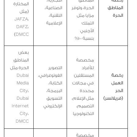
رخصة
المناطق
التجارية،
المختارة
المناطق
الحرة، وتوفر
الصناعية،
(مثل
الحرة
مزايا مثل
التقنية،
JAFZA،
التملك
الإعلامية
DAFZ،
الأجنبي
DMCC)
بنسبة 100%
بعض
مخصصة
المناطق
للأفراد
التصوير
الحرة مثل
رخصة
المستقلين
الفوتوغرافي،
Dubai
العمل
في مجالات
الكتابة،
Media
الحر
محددة
البرمجة،
City،
(فريلانسر)
مثل الإعلام،
التسويق
Dubai
التصميم،
الإلكتروني
Internet
التكنولوجيا
City،
DMCC
مخصصة