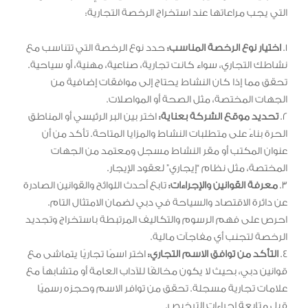
التي يجب مراعاتها عند استخراج الرخصة التجارية:
1.
اختيار نوع الرخصة المناسب:
حدد نوع الرخصة التي تتناسب مع
نشاطك التجاري، سواء كانت تجارية، صناعية، مهنية، أو سياحية.
تحقق مما إذا كان النشاط يحتاج إلى موافقات إضافية من
الجهات المختصة، مثل الصحة أو المواصلات.
2.
تحديد موقع الشركة بعناية:
اختر بين البر الرئيسي أو المناطق
الحرة بناءً على متطلبات النشاط والمزايا المتاحة. تأكد من أن
عنوان المكتب أو مقر النشاط مسجل ومعتمد من الجهات
المختصة، مثل نظام “إيجاري” لعقود الإيجار.
3.
معرفة القوانين والإجراءات:
تابع أحدث اللوائح والقوانين الصادرة
عن دائرة الاقتصاد والسياحة في دبي لضمان الامتثال التام.
احرص على فهم الرسوم والتكاليف المرتبطة باستخراج وتجديد
الرخصة لتجنب أي مفاجآت مالية.
4.
التأكد من توافق الاسم التجاري:
اختر اسمًا تجاريًا يتماشى مع
قوانين دبي، بحيث لا يكون مخالفًا للآداب العامة أو متشابهاً مع
علامات تجارية مسجلة. تحقق من توافر الاسم وحجزه رسميًا
قبل متابعة إجراءات الترخيص.