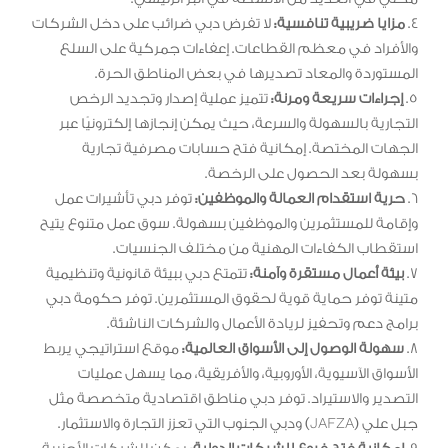
4.
مزايا ضريبية تنافسية:
لا تفرض دبي ضرائب على دخل الشركات
والأفراد في معظم القطاعات. إعفاءات جمركية على السلع
المستوردة والمعاد تصديرها في بعض المناطق الحرة.
5.
إجراءات سريعة ومرنة:
تتميز عملية إصدار وتجديد الرخص
التجارية بالسهولة والسرعة، حيث يمكن إنجازها إلكترونيًا عبر
الجهات المختصة. إمكانية فتح حسابات مصرفية تجارية
بسهولة بعد الحصول على الرخصة.
6.
حرية استقدام العمالة والموظفين:
توفر دبي تأشيرات عمل
وإقامة للمستثمرين والموظفين بسهولة. سوق عمل متنوع يتيح
استقطاب الكفاءات المهنية من مختلف الجنسيات.
7.
بيئة أعمال مستقرة وآمنة:
تتمتع دبي ببيئة قانونية وتنظيمية
متينة توفر حماية قوية لحقوق المستثمرين. توفر حكومة دبي
برامج دعم وتحفيز لريادة الأعمال والشركات الناشئة.
8.
سهولة الوصول إلى الأسواق العالمية:
موقع استراتيجي يربط
الأسواق الآسيوية، الأوروبية، والأفريقية، مما يسهل عمليات
التصدير والاستيراد. توفر دبي مناطق اقتصادية متخصصة مثل
جبل علي (JAFZA) ودبي الجنوب التي تعزز التجارة والاستثمار.