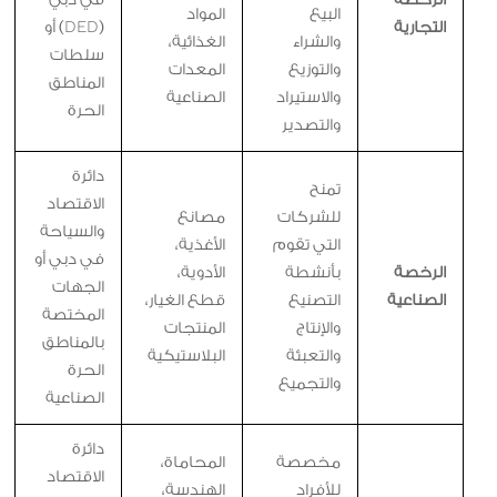
الرخصة
في دبي
البيع
المواد
التجارية
(DED) أو
والشراء
الغذائية،
سلطات
والتوزيع
المعدات
المناطق
والاستيراد
الصناعية
الحرة
والتصدير
دائرة
تمنح
الاقتصاد
للشركات
مصانع
والسياحة
التي تقوم
الأغذية،
في دبي أو
الرخصة
بأنشطة
الأدوية،
الجهات
الصناعية
التصنيع
قطع الغيار،
المختصة
والإنتاج
المنتجات
بالمناطق
والتعبئة
البلاستيكية
الحرة
والتجميع
الصناعية
دائرة
مخصصة
المحاماة،
الاقتصاد
للأفراد
الهندسة،