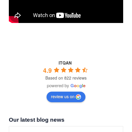
ITQAN
4.9
Based on 822 reviews
powered by
G
o
o
g
l
e
review us on
Our latest blog news