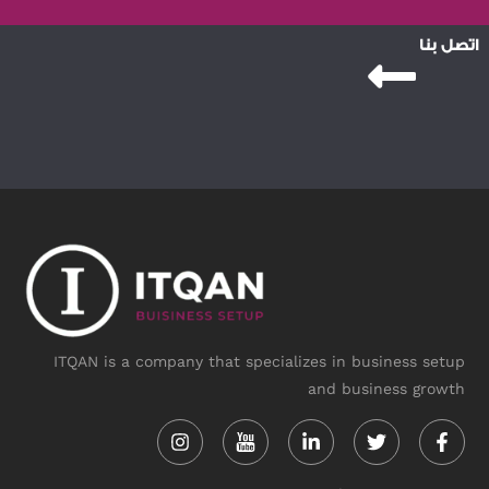
اتصل بنا
ITQAN is a company that specializes in business setup
and business growth
Instagram
Linkedin-
Twitter
Face
in
f