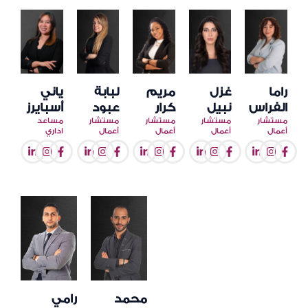
راما
غزل
مريم
لبابة
ياني
الفراس
نبيل
كرار
عبود
أسبايرز
مستشار
مستشار
مستشار
مستشار
مساعد
أعمال
أعمال
أعمال
أعمال
اداري
محمد
رامي