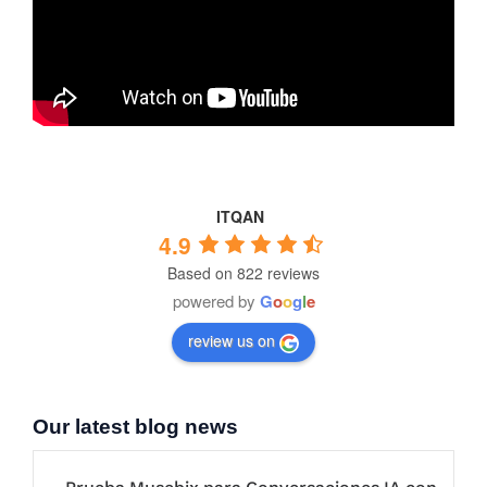
ITQAN
4.9
Based on 822 reviews
powered by
G
o
o
g
l
e
review us on
Our latest blog news