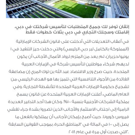
إتقان توفر لك جميع المتطلبات لتأسيس شركتك في دبي،
إقامتك وسجلك التجاري في دبي بثلاث خطوات فقط
في أعقاب التعديلات التي أدخلت على قانون الشركات الإماراتية
(المملوكة بالكامل لبر دبي الرئيسي) والتي دخلت حيز التنفيذ في 1
يونيو/حزيران، لم يعد من الملزم لرواد الأعمال الأجانب أن يكون
لديهم شركاء مواطنين لتأسيس شركة في الإمارات العربية
المتحدة. حيث صرح وزير الاقتصاد عبد الله بن توك المري إن مضاعفة
الفائدة من الأجواء التنافسية التي تتميز بها هو الهدف الرئيسي من
تشجيع حكومة الإمارات العربية المتحدة للأنشطة التجارية. وفي
العام الماضي، أعلنت الإمارات العربية المتحدة عن قانون يسمح
بملكية الشركات الأجنبية بنسبة 100%. وكان هذا أحد التدابير العديدة
الرامية إلى اجتذاب الاستثمار والأجانب الذين تضرروا بشدة جراء تفشي
فيروس كورونا. حيث أًصبح بإمكان لأجانب أن يمتلكوا بالفعل ما
يصل إلى 100 في المائة في “المناطق الحرة، بموجب القوانين السابقة
التي صدرت أول مرة في عام 2018”.