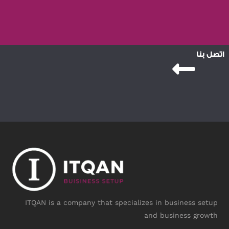
اتصل بنا
ITQAN is a company that specializes in business setup
and business growth
Instagram
Linkedin-
Twitter
Face