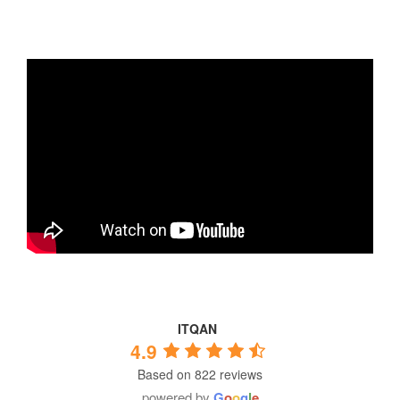
ITQAN
4.9
Based on 822 reviews
powered by
G
o
o
g
l
e